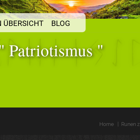
 ÜBERSICHT
BLOG
" Patriotismus "
Home
Runen z