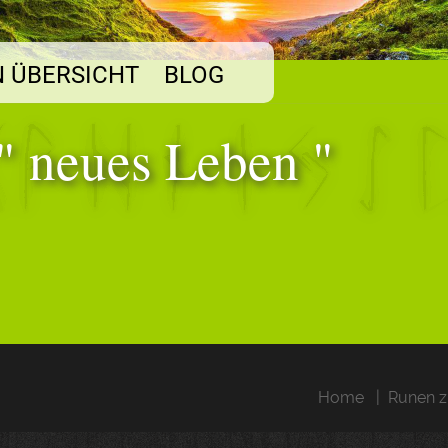
 ÜBERSICHT
BLOG
 " neues Leben "
Home
Runen z