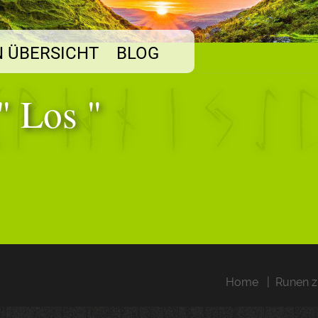
 ÜBERSICHT
BLOG
" Los "
Home
Runen z