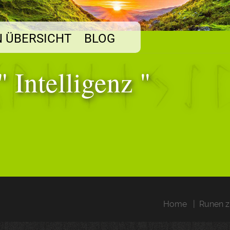
 ÜBERSICHT
BLOG
" Intelligenz "
Home
Runen z