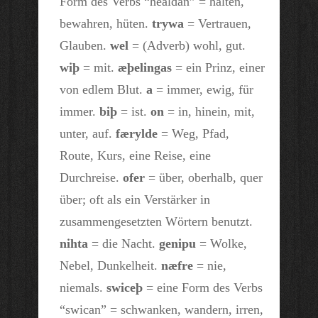
Form des Verbs “healdan” = halten,
bewahren, hüten.
trywa
= Vertrauen,
Glauben.
wel
= (Adverb) wohl, gut.
wiþ
= mit.
æþelingas
= ein Prinz, einer
von edlem Blut.
a
= immer, ewig, für
immer.
biþ
= ist.
on
= in, hinein, mit,
unter, auf.
færylde
= Weg, Pfad,
Route, Kurs, eine Reise, eine
Durchreise.
ofer
= über, oberhalb, quer
über; oft als ein Verstärker in
zusammengesetzten Wörtern benutzt.
nihta
= die Nacht.
genipu
= Wolke,
Nebel, Dunkelheit.
næfre
= nie,
niemals.
swiceþ
= eine Form des Verbs
“swican” = schwanken, wandern, irren,