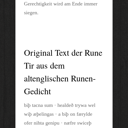
Gerechtigkeit wird am Ende immer
siegen.
Original Text der Rune
Tir aus dem
altenglischen Runen-
Gedicht
biþ tacna sum · healdeð trywa wel
wiþ æþelingas · a biþ on færylde
ofer nihta genipu · næfre swiceþ