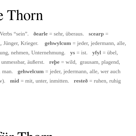
e Thorn
s Verbs “sein”.
ðearle
= sehr, überaus.
scearp
=
g, Jünger, Krieger.
gehwylcum
= jeder, jedermann, alle,
mung, nehmen, Unternehmung.
ys
= ist.
yfyl
= übel,
 unmessbar, äußerst.
reþe
= wild, grausam, plagend,
h, man.
gehwelcum
= jeder, jedermann, alle, wer auch
iv).
mid
= mit, unter, inmitten.
resteð
= ruhen, ruhig