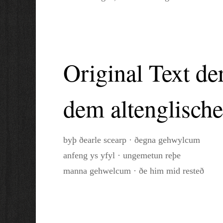
Original Text d
dem altenglisch
byþ ðearle scearp · ðegna gehwylcum
anfeng ys yfyl · ungemetun reþe
manna gehwelcum · ðe him mid resteð