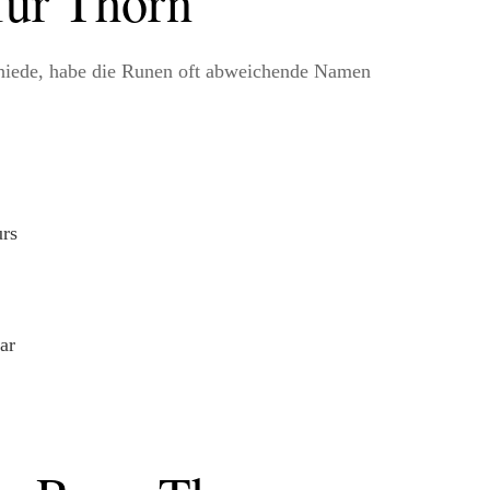
für Thorn
chiede, habe die Runen oft abweichende Namen
urs
ar