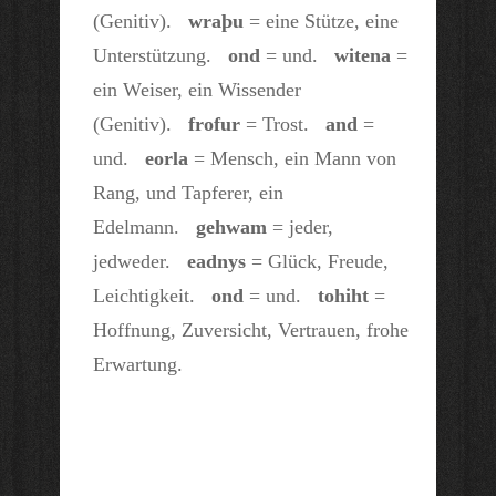
(Genitiv).
wraþu
= eine Stütze, eine
Unterstützung.
ond
= und.
witena
=
ein Weiser, ein Wissender
(Genitiv).
frofur
= Trost.
and
=
und.
eorla
= Mensch, ein Mann von
Rang, und Tapferer, ein
Edelmann.
gehwam
= jeder,
jedweder.
eadnys
= Glück, Freude,
Leichtigkeit.
ond
= und.
tohiht
=
Hoffnung, Zuversicht, Vertrauen, frohe
Erwartung.