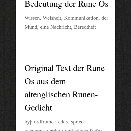
Bedeutung der Rune Os
Wissen, Weisheit, Kommunikation, der
Mund, eine Nachricht, Beredtheit
Original Text der Rune
Os aus dem
altenglischen Runen-
Gedicht
byþ ordfruma · ælcre spræce
wisdomes wraþu · ond witena frofur