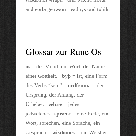
and eorla gehwam · eadnys ond tohiht
Glossar zur Rune Os
os
= der Mund, ein Wort, der Name
einer Gottheit.
byþ
= ist, eine Form
des Verbs “sein”.
ordfruma
= der
Ursprung, der Anfang, der
Urheber.
ælcre
= jedes,
jedwelches
spræce
= eine Rede, ein
Wort, sprechen, eine Sprache, ein
Gespräch.
wisdomes
= die Weisheit