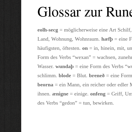
Glossar zur Run
eolh-secg
= möglicherweise eine Art Schilf,
Land, Wohnung, Wohnraum.
hæfþ
= eine F
häufigsten, öftesten.
on
= in, hinein, mit, un
Form des Verbs “wexan” = wachsen, zune
Wasser.
wundaþ
= eine Form des Verbs “w
schlimm.
blode
= Blut.
breneð
= eine Form
beorna
= ein Mann, ein reicher oder edler
ihnen.
ænigne
= einige.
onfeng
= Griff, U
des Verbs “gedon” = tun, bewirken.