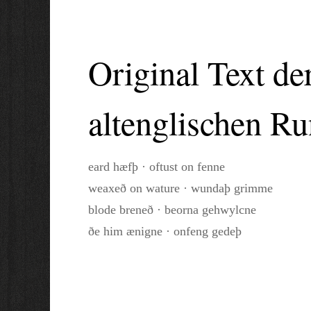
Original Text d
altenglischen R
eard hæfþ · oftust on fenne
weaxeð on wature · wundaþ grimme
blode breneð · beorna gehwylcne
ðe him ænigne · onfeng gedeþ