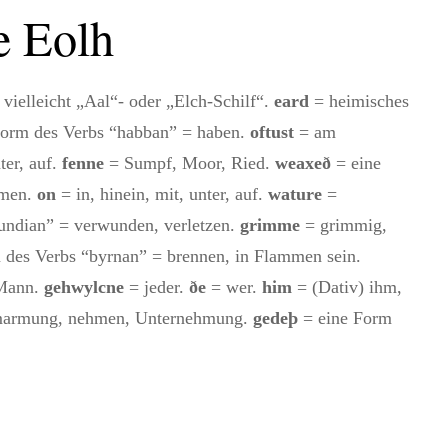
e Eolh
 vielleicht „Aal“- oder „Elch-Schilf“.
eard
= heimisches
orm des Verbs “habban” = haben.
oftust
= am
ter, auf.
fenne
= Sumpf, Moor, Ried.
weaxeð
= eine
hmen.
on
= in, hinein, mit, unter, auf.
wature
=
undian” = verwunden, verletzen.
grimme
= grimmig,
 des Verbs “byrnan” = brennen, in Flammen sein.
 Mann.
gehwylcne
= jeder.
ðe
= wer.
him
= (Dativ) ihm,
marmung, nehmen, Unternehmung.
gedeþ
= eine Form